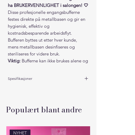
ha BRUKERVENNLIGHET i salongen! 🤍
Disse profesjonelle engangsbufferne
festes direkte på metallbasen og gir en
hygienisk, effektiv og
kostnadsbesparende arbeidsflyt.
Bufferen byttes ut etter hver kunde,
mens metallbasen desinfiseres og
steriliseres for videre bruk.
Viktig:
Bufferne kan ikke brukes alene og
må kjøpes sammen med
Staleks Expert
40 Halvmåneformet Metallbase
.
Spesifikasjoner
👉 Husk å legge til metallbasen i
handlekurven samtidig.
Series
Expert
Fordeler:
Bruk
Profesjonell bruk
Populært blant andre
• Selvklebende engangsbuffer for
maksimal hygiene
Formål
Til neglefiling
• Sterk limflate som holder bufferen
sikkert på plass under hele
Type
Base til neglefiler
NYHET