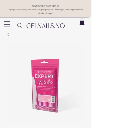
GRATIS FRAKT OVER 2499 KR
Trykk på «Varsle meg når varen er tilgjengelig» for å få beskjed så snart produktet er
tilbake på lager!
GELNAILS.NO