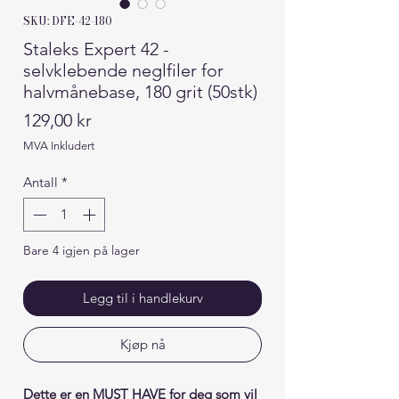
SKU: DFE-42-180
Staleks Expert 42 -
selvklebende neglfiler for
halvmånebase, 180 grit (50stk)
Pris
129,00 kr
MVA Inkludert
Antall
*
Bare 4 igjen på lager
Legg til i handlekurv
Kjøp nå
Dette er en MUST HAVE for deg som vil