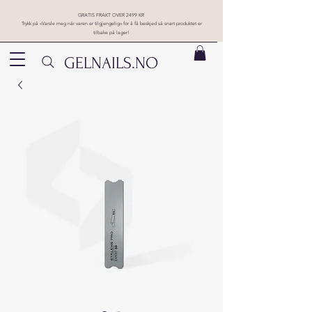
GRATIS FRAKT OVER 2499 KR
Trykk på «Varsle meg når varen er tilgjengelig» for å få beskjed så snart produktet er
tilbake på lager!
GELNAILS.NO