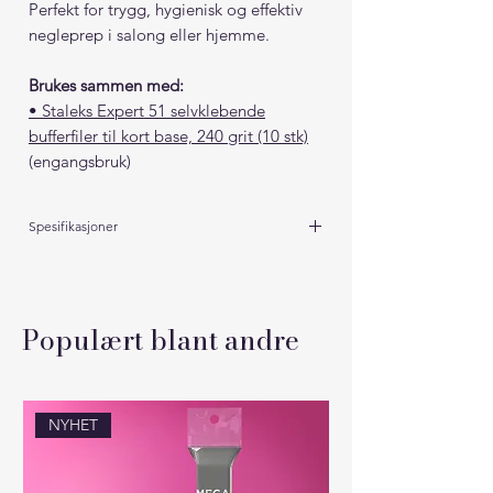
Perfekt for trygg, hygienisk og effektiv
negleprep i salong eller hjemme.
Brukes sammen med:
• Staleks Expert 51 selvklebende
bufferfiler til kort base, 240 grit (10 stk)
(engangsbruk)
Denne kombinasjonen gir en jevn og
Spesifikasjoner
kontrollert buffering av negleplaten.
Ideell for å klargjøre neglene før french,
Series
Expert
gelpåføring eller design, samt for
forsiktig polering rundt huden.
Bruk
Profesjonell bruk
Populært blant andre
Fordeler:
Formål
Til neglefiling
• Ergonomisk buff-form som gir god
kontroll
Type
Base til neglefiler
NYHET
• Brukes med selvklebende bufferfiler
Materiale
Slipemateriale
med tykt skumlag
• Jevner ut ujevnheter og ru overflate på