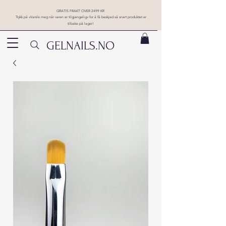
GRATIS FRAKT OVER 2499 KR
Trykk på «Varsle meg når varen er tilgjengelig» for å få beskjed så snart produktet er
tilbake på lager!
GELNAILS.NO