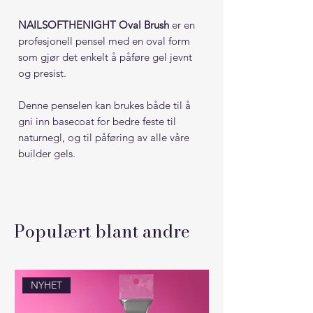
NAILSOFTHENIGHT Oval Brush
er en
profesjonell pensel med en oval form
som gjør det enkelt å påføre gel jevnt
og presist.
Denne penselen kan brukes både til å
gni inn basecoat for bedre feste til
naturnegl, og til påføring av alle våre
builder gels.
Tips:
Det er smart å ha en egen pensel
til hver – én til builder gel og én til
basecoat – for best resultat.
Populært blant andre
Denne penselen er spesielt godt egnet
NYHET
for både enkle og avanserte design, og