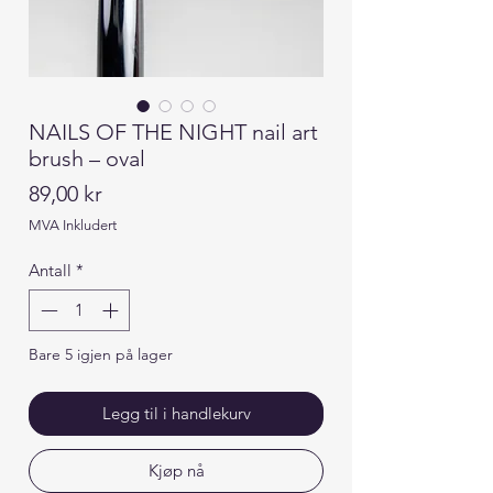
NAILS OF THE NIGHT nail art
brush – oval
Pris
89,00 kr
MVA Inkludert
Antall
*
Bare 5 igjen på lager
Legg til i handlekurv
Kjøp nå