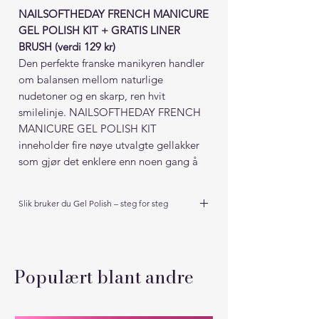
NAILSOFTHEDAY FRENCH MANICURE
GEL POLISH KIT + GRATIS LINER
BRUSH (verdi 129 kr)
Den perfekte franske manikyren handler
om balansen mellom naturlige
nudetoner og en skarp, ren hvit
smilelinje. NAILSOFTHEDAY FRENCH
MANICURE GEL POLISH KIT
inneholder fire nøye utvalgte gellakker
som gjør det enklere enn noen gang å
skape elegante, moderne og feilfrie
french-negler.
Slik bruker du Gel Polish – steg for steg
Drømmer du om blanke, jevne negler som
🎁 GRATIS LINER BRUSH
holder i flere uker uten chipping?
For å gjøre påføringen enda enklere får
Hemmeligheten ligger ikke i fargen alene.
Populært blant andre
Det handler om riktig teknikk fra start.
du nå med vår populære
Følg denne guiden, så vil du merke stor
NAILSOFTHEDAY Liner Brush helt
forskjell med én gang.
gratis.