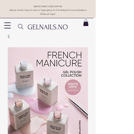
GRATIS FRAKT OVER 2499 KR
Trykk på «Varsle meg når varen er tilgjengelig» for å få beskjed så snart produktet er
tilbake på lager!
GELNAILS.NO