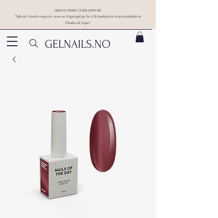
GRATIS FRAKT OVER 2499 KR
Trykk på «Varsle meg når varen er tilgjengelig» for å få beskjed så snart produktet er
tilbake på lager!
GELNAILS.NO