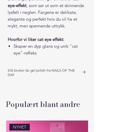
eye-effekt
, som ser ut som et skinnende
lysfelt i neglen. Fargene er delikate,
elegante og perfekt hvis du vil ha et
mykt, men spennende uttrykk.
Hvorfor vi liker cat eye effekt:
Skaper en dyp glans og unik "cat
eye"-refleks
Hurtig design på kort tid
Enkelt å påføre – lakken flyter jevnt ut
Slik bruker du gel polish fra NAILS OF THE
uten å renne
DAY
Du kan forme lyseffekten med
For best mulig resultat og lang
magneten og lage mange forskjellige
holdbarhet anbefaler vi at du følger
design
denne profesjonelle påføringsmetoden.
Populært blant andre
Våre produkter er utviklet for optimal heft
Slik bruker du Cat Eye med
og en vakker finish – kvalitet trenger ikke
NAILSOFTHEDAY magnet:
koste en formue.
Forbered neglen med base som
NYHET
vanlig.
🔧 Steg 1: Forberedelse (Prepp)